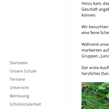
Hinzu kam, das
Geschäft angeb
können.
Wir besuchten 
eine feine Sch
Während unsere
markierten auf
Gruppen „Land 
Startseite
Der erste Ausfl
Unsere Schule
herzliches Dan
Unsere Schule
Termine
Leitbild
Schultermine
Unterricht
Kollegium
Ferientermine
Unterricht
Betreuung
Schulleitung
Monatsmottos
Eltern
Betreuung
Schulsozialarbeit
Lehrerkarusselle
Kernzeitbetreuung