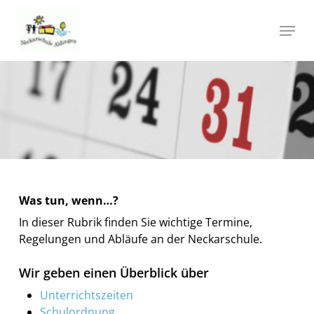
Skip
Menu
to
main
Close
content
Menu
Was tun, wenn…?
In dieser Rubrik finden Sie wichtige Termine,
Regelungen und Abläufe an der Neckarschule.
Wir geben einen Überblick über
Unterrichtszeiten
Schulordnung